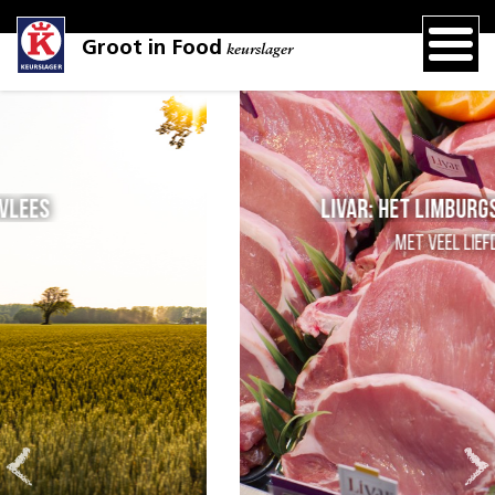
Groot in Food
keurslager
Livar: het Limburgs kloostervarken
met veel liefde verzorgd