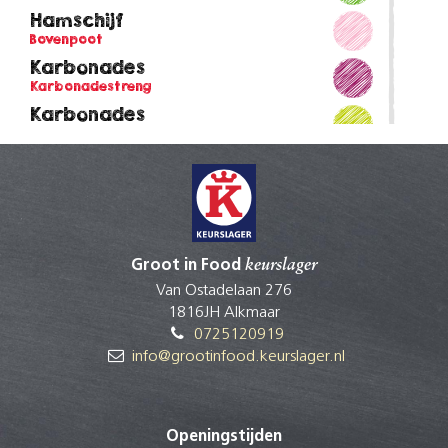
Hamschijf
Bovenpoot
Karbonades
Karbonadestreng
Karbonades
Hals
Nasi/bamivlees
Schouder
Procureur
Hals
Rookworst
Groot in Food
keurslager
Buik
Van Ostadelaan 276
Saucijs
1816JH Alkmaar
Buik
0725120919
Schnitzel
info@grootinfood.keurslager.nl
Ham
Slavink
Buik
Openingstijden
Sparerib