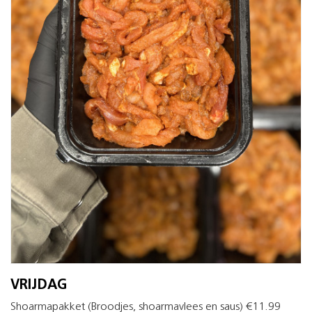
VRIJDAG
Shoarmapakket (Broodjes, shoarmavlees en saus) €11.99