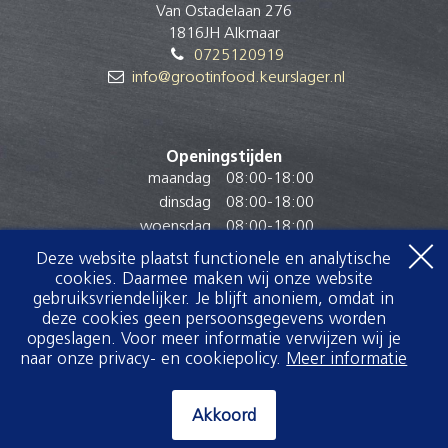
Van Ostadelaan 276
1816JH Alkmaar
0725120919
info@grootinfood.keurslager.nl
Openingstijden
maandag
08:00
-
18:00
dinsdag
08:00
-
18:00
woensdag
08:00
-
18:00
donderdag
08:00
-
18:00
Deze website plaatst functionele en analytische
vrijdag
08:00
-
18:00
cookies. Daarmee maken wij onze website
zaterdag
08:00
-
17:00
gebruiksvriendelijker. Je blijft anoniem, omdat in
deze cookies geen persoonsgegevens worden
zondag
Gesloten
opgeslagen. Voor meer informatie verwijzen wij je
naar onze privacy- en cookiepolicy.
Meer informatie
Akkoord