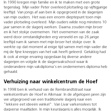
In 1990 kregen mijn familie en ik te maken met een grote
tegenslag. Mijn vader Peter overleed plotseling op vijftigjarige
leeftijd. Van jongs af aan ben ik opgegroeid in de slagerijen
van mijn ouders. Het was een enorm dieptepunt toen mijn
vader plotseling overleed. Mijn ouders wilde nog minstens 10
jaar samen in de slagerij werken. Daarna zouden mijn broer
en ik het stokje overnemen. Het overnemen van de zaak
werd door omstandigheden erg versneld en op 26 jarige
leeftijd nam ik samen met mijn broer het stokje over. Ik
werkte op dat moment al enige tijd samen met mijn vader die
mij de fijne kneepjes van het vak heeft geleerd. Gelukkig had
ik ook al enige ervaring opgedaan bij diverse andere
slagerijen en volgde ik de slagersvakschool waar ik
onderandere mijn vakdiploma's en ondernemers diploma heb
gehaald.
Verhuizing naar winkelcentrum de Hoef
In 1998 ben ik verhuisd van de Rembrandtstraat naar
winkelcentrum de Hoef in Alkmaar. In de afgelopen jaren zijn
we uitgegroeid van een traditionele slagerij naar een
"lekkere eet ideeën winkel". Van Livar varkensvlees tot
dagverse maaltijden. In mijn keurslagerij is alles mogelijk. Ik