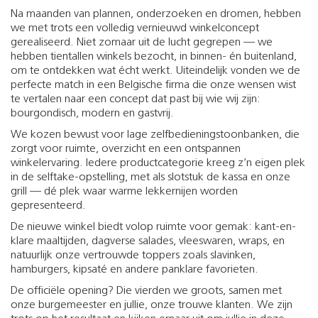
Na maanden van plannen, onderzoeken en dromen, hebben
we met trots een volledig vernieuwd winkelconcept
gerealiseerd. Niet zomaar uit de lucht gegrepen — we
hebben tientallen winkels bezocht, in binnen- én buitenland,
om te ontdekken wat écht werkt. Uiteindelijk vonden we de
perfecte match in een Belgische firma die onze wensen wist
te vertalen naar een concept dat past bij wie wij zijn:
bourgondisch, modern en gastvrij.
We kozen bewust voor lage zelfbedieningstoonbanken, die
zorgt voor ruimte, overzicht en een ontspannen
winkelervaring. Iedere productcategorie kreeg z’n eigen plek
in de selftake-opstelling, met als slotstuk de kassa en onze
grill — dé plek waar warme lekkernijen worden
gepresenteerd.
De nieuwe winkel biedt volop ruimte voor gemak: kant-en-
klare maaltijden, dagverse salades, vleeswaren, wraps, en
natuurlijk onze vertrouwde toppers zoals slavinken,
hamburgers, kipsaté en andere panklare favorieten.
De officiële opening? Die vierden we groots, samen met
onze burgemeester en jullie, onze trouwe klanten. We zijn