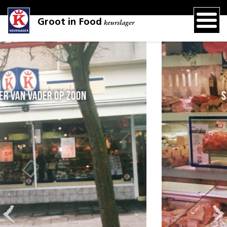
Groot in Food
keurslager
Slager van vader op zoon