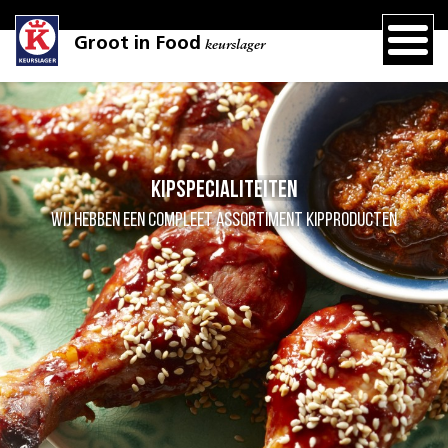
Groot in Food
keurslager
Kipspecialiteiten
Wij hebben een compleet assortiment kipproducten