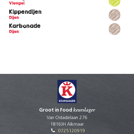
Vleugel
Kippendijen
Dijen
Karbonade
Dijen
Groot in Food
keurslager
Van Ostadelaan 276
1816JH Alkmaar
0725120919