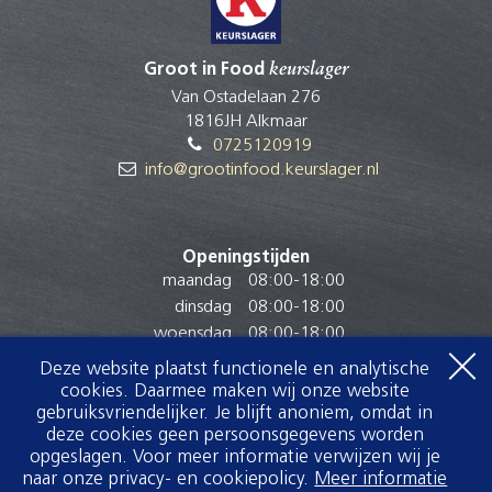
Groot in Food
keurslager
Van Ostadelaan 276
1816JH Alkmaar
0725120919
info@grootinfood.keurslager.nl
Openingstijden
maandag
08:00
-
18:00
dinsdag
08:00
-
18:00
woensdag
08:00
-
18:00
donderdag
08:00
-
18:00
Deze website plaatst functionele en analytische
vrijdag
08:00
-
18:00
cookies. Daarmee maken wij onze website
gebruiksvriendelijker. Je blijft anoniem, omdat in
zaterdag
08:00
-
17:00
deze cookies geen persoonsgegevens worden
zondag
Gesloten
opgeslagen. Voor meer informatie verwijzen wij je
naar onze privacy- en cookiepolicy.
Meer informatie