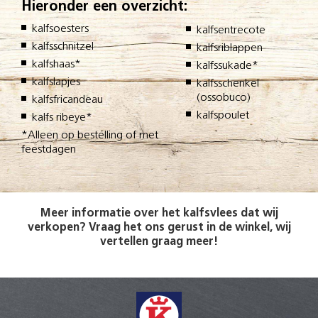
Hieronder een overzicht:
kalfsoesters
kalfsentrecote
kalfsschnitzel
kalfsriblappen
kalfshaas*
kalfssukade*
kalfslapjes
kalfsschenkel
(ossobuco)
kalfsfricandeau
kalfspoulet
kalfs ribeye*
*Alleen op bestelling of met
feestdagen
Meer informatie over het kalfsvlees dat wij
verkopen? Vraag het ons gerust in de winkel, wij
vertellen graag meer!