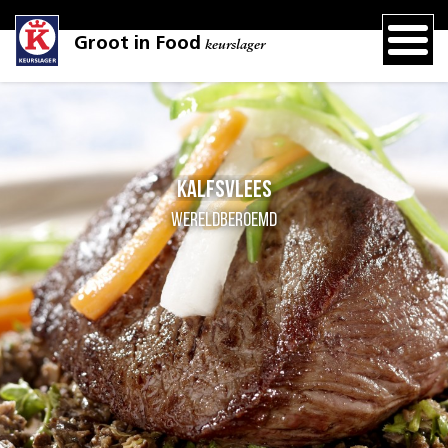
Groot in Food
keurslager
Kalfsvlees
Wereldberoemd